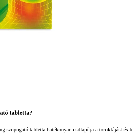
tó tabletta?
opogató tabletta hatékonyan csillapítja a torokfájást és fert