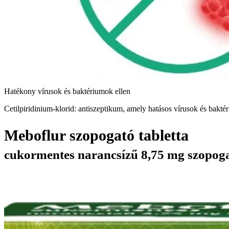
Hatékony vírusok és baktériumok ellen
Cetilpiridinium-klorid: antiszeptikum, amely hatásos vírusok és bakté
Meboflur szopogató tabletta
cukormentes narancsízű 8,75 mg szopoga