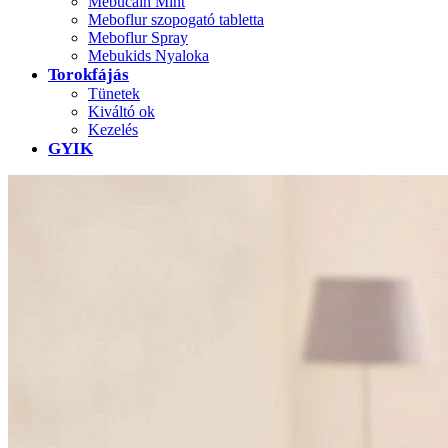
Mebucain Mint
Meboflur szopogató tabletta
Meboflur Spray
Mebukids Nyaloka
Torokfájás
Tünetek
Kiváltó ok
Kezelés
GYIK