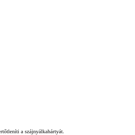
őtleníti a szájnyálkahártyát.