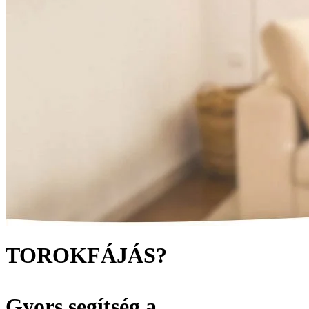
TOROKFÁJÁS?
Gyors segítség a